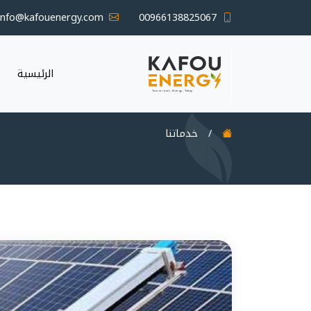
info@kafouenergy.com
00966138825067
الرئيسية
م
/
خدماتنا