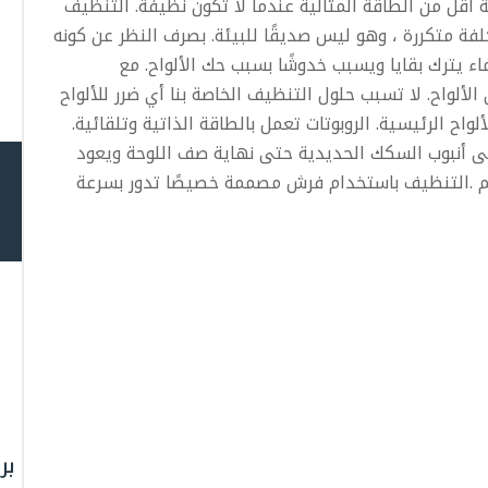
ة أقل من الطاقة المثالية عندما لا تكون نظيفة. التنظيف
فة متكررة ، وهو ليس صديقًا للبيئة. بصرف النظر عن كونه
اء يترك بقايا ويسبب خدوشًا بسبب حك الألواح. مع
اليدوي ، هناك خطر إتلاف طلاء AR على الألواح. لا تسبب حلول التنظيف الخاصة بنا أي ضرر للألواح
واح الرئيسية. الروبوتات تعمل بالطاقة الذاتية وتلقائية.
لى أنبوب السكك الحديدية حتى نهاية صف اللوحة ويعود
يتم .التنظيف باستخدام فرش مصممة خصيصًا تدور بسرعة
بر