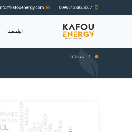
info@kafouenergy.com
00966138825067
الرئيسية
م
/
خدماتنا