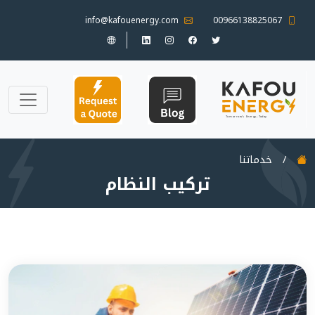
info@kafouenergy.com
00966138825067
/
خدماتنا
تركيب النظام