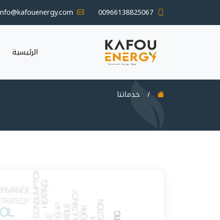
info@kafouenergy.com
00966138825067
الرئيسية
م
/
خدماتنا