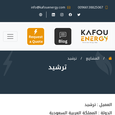
info@kafouenergy.com
00966138825067
/
المشاريع
/
ترشيد
ترشيد
العميل : ترشيد
الدولة : المملكة العربية السعودية